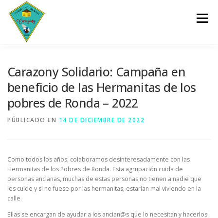
Saltar
al
Menú
contenido
INICIO
CENTRO
SERVICIOS
DOCUMENTOS
Carazony Solidario: Campaña en
beneficio de las Hermanitas de los
pobres de Ronda – 2022
PLANES Y PROGRAMAS
ACTIVIDADES
PÚBLICADO EN
14 DE DICIEMBRE DE 2022
ESCOLARIZACIÓN
Como todos los años, colaboramos desinteresadamente con las
Hermanitas de los Pobres de Ronda. Esta agrupación cuida de
personas ancianas, muchas de estas personas no tienen a nadie que
les cuide y si no fuese por las hermanitas, estarían mal viviendo en la
calle.
Ellas se encargan de ayudar a los ancian@s que lo necesitan y hacerlos