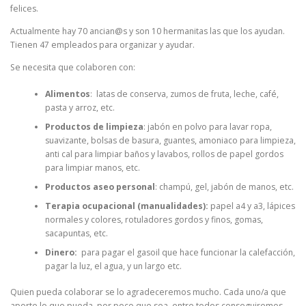
felices.
Actualmente hay 70 ancian@s y son 10 hermanitas las que los ayudan.
Tienen 47 empleados para organizar y ayudar.
Se necesita que colaboren con:
Alimentos
: latas de conserva, zumos de fruta, leche, café,
pasta y arroz, etc.
Productos de limpieza
: jabón en polvo para lavar ropa,
suavizante, bolsas de basura, guantes, amoniaco para limpieza,
anti cal para limpiar baños y lavabos, rollos de papel gordos
para limpiar manos, etc.
Productos aseo personal
: champú, gel, jabón de manos, etc.
Terapia ocupacional (manualidades):
papel a4 y a3, lápices
normales y colores, rotuladores gordos y finos, gomas,
sacapuntas, etc.
Dinero:
para pagar el gasoil que hace funcionar la calefacción,
pagar la luz, el agua, y un largo etc.
Quien pueda colaborar se lo agradeceremos mucho. Cada uno/a que
aporte lo que pueda, por poco que sea, entre todos conseguiremos