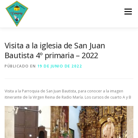
Saltar
al
Menú
contenido
INICIO
CENTRO
SERVICIOS
DOCUMENTOS
Visita a la iglesia de San Juan
Bautista 4º primaria – 2022
PLANES Y PROGRAMAS
ACTIVIDADES
PÚBLICADO EN
19 DE JUNIO DE 2022
ESCOLARIZACIÓN
Visita a la Parroquia de San Juan Bautista, para conocer a la imagen
itinerante de la Virgen Reina de Radio María. Los cursos de cuarto A y B