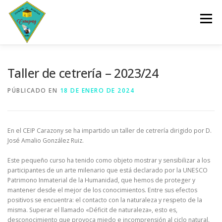
Saltar
al
Menú
contenido
INICIO
CENTRO
SERVICIOS
DOCUMENTOS
Taller de cetrería – 2023/24
PÚBLICADO EN
18 DE ENERO DE 2024
PLANES Y PROGRAMAS
ACTIVIDADES
En el CEIP Carazony se ha impartido un taller de cetrería dirigido por D.
ESCOLARIZACIÓN
José Amalio González Ruiz.
Este pequeño curso ha tenido como objeto mostrar y sensibilizar a los
participantes de un arte milenario que está declarado por la UNESCO
Patrimono Inmaterial de la Humanidad, que hemos de proteger y
mantener desde el mejor de los conocimientos. Entre sus efectos
positivos se encuentra: el contacto con la naturaleza y respeto de la
misma. Superar el llamado «Déficit de naturaleza», esto es,
desconocimiento que provoca miedo e incomprensión al ciclo natural.