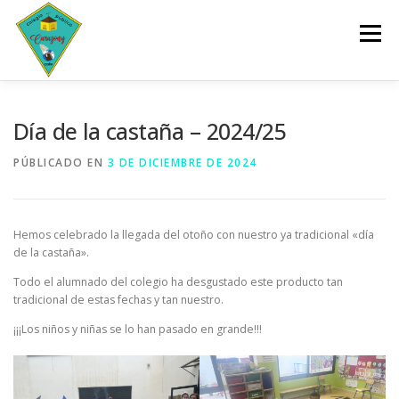
Saltar
al
Menú
contenido
INICIO
CENTRO
SERVICIOS
DOCUMENTOS
Día de la castaña – 2024/25
PÚBLICADO EN
3 DE DICIEMBRE DE 2024
PLANES Y PROGRAMAS
ACTIVIDADES
Hemos celebrado la llegada del otoño con nuestro ya tradicional «día
ESCOLARIZACIÓN
de la castaña».
Todo el alumnado del colegio ha desgustado este producto tan
tradicional de estas fechas y tan nuestro.
¡¡¡Los niños y niñas se lo han pasado en grande!!!