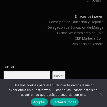
Classroom
Enlaces de interés:
Consejería de Educación y Deporte
Delegación de Educación de Málaga
Excmo. Ayuntamiento de Coín
CEP Marbella-Coín
Violencia de genero
Buscar
Buscar
Usamos cookies para asegurar que te damos la mejor
experiencia en nuestra web. Si continúas usando este sitio,
asumiremos que estás de acuerdo con ello.
Copyright © 2026 CEIP Carazony
–
Tema
OnePress
hecho por
FameThemes
Aceptar
Rechazar todas