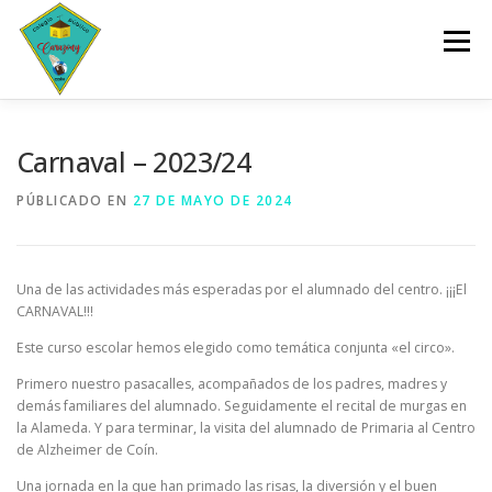
Saltar
al
Menú
contenido
INICIO
CENTRO
SERVICIOS
DOCUMENTOS
Carnaval – 2023/24
PÚBLICADO EN
27 DE MAYO DE 2024
PLANES Y PROGRAMAS
ACTIVIDADES
Una de las actividades más esperadas por el alumnado del centro. ¡¡¡El
ESCOLARIZACIÓN
CARNAVAL!!!
Este curso escolar hemos elegido como temática conjunta «el circo».
Primero nuestro pasacalles, acompañados de los padres, madres y
demás familiares del alumnado. Seguidamente el recital de murgas en
la Alameda. Y para terminar, la visita del alumnado de Primaria al Centro
de Alzheimer de Coín.
Una jornada en la que han primado las risas, la diversión y el buen