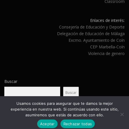
Classroom
Enlaces de interés:
Consejería de Educación y Deporte
Delegación de Educación de Málaga
Excmo. Ayuntamiento de Coín
CEP Marbella-Coín
Violencia de genero
Buscar
Buscar
Usamos cookies para asegurar que te damos la mejor
experiencia en nuestra web. Si continúas usando este sitio,
asumiremos que estás de acuerdo con ello.
Copyright © 2026 CEIP Carazony
–
Tema
OnePress
hecho por
FameThemes
Aceptar
Rechazar todas