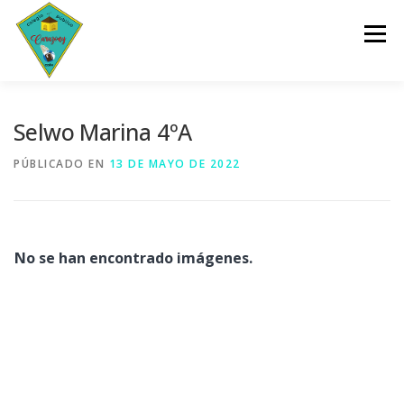
Saltar
al
Menú
contenido
INICIO
CENTRO
SERVICIOS
DOCUMENTOS
Selwo Marina 4ºA
PÚBLICADO EN
13 DE MAYO DE 2022
PLANES Y PROGRAMAS
ACTIVIDADES
ESCOLARIZACIÓN
No se han encontrado imágenes.