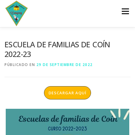
Saltar
al
Menú
contenido
INICIO
CENTRO
SERVICIOS
DOCUMENTOS
ESCUELA DE FAMILIAS DE COÍN
2022-23
PLANES Y PROGRAMAS
ACTIVIDADES
PÚBLICADO EN
29 DE SEPTIEMBRE DE 2022
ESCOLARIZACIÓN
DESCARGAR AQUÍ