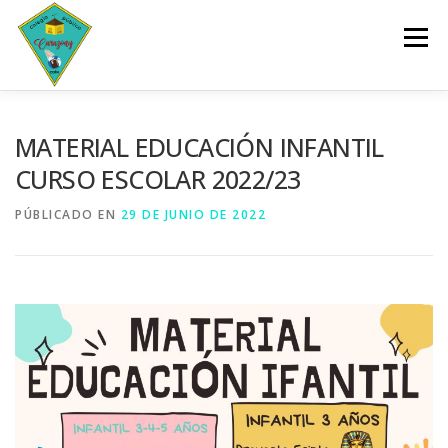
Saltar
al
Menú
contenido
INICIO
CENTRO
SERVICIOS
DOCUMENTOS
MATERIAL EDUCACIÓN INFANTIL
CURSO ESCOLAR 2022/23
PLANES Y PROGRAMAS
ACTIVIDADES
PÚBLICADO EN
29 DE JUNIO DE 2022
ESCOLARIZACIÓN