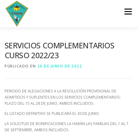
Saltar
al
Menú
contenido
INICIO
CENTRO
SERVICIOS
DOCUMENTOS
SERVICIOS COMPLEMENTARIOS
CURSO 2022/23
PLANES Y PROGRAMAS
ACTIVIDADES
PÚBLICADO EN
20 DE JUNIO DE 2022
ESCOLARIZACIÓN
PERIODO DE ALEGACIONES A LA RESOLUCIÓN PROVISIONAL DE
ADMITIDOS Y SUPLENTES EN LOS SERVICIOS COMPLEMENTARIOS:
PLAZO DEL 15 AL 28 DE JUNIO, AMBOS INCLUIDOS.
EL LISTADO DEFINITIVO SE PUBLICARÁ EL 30 DE JUNIO.
LA SOLICITUD DE BONIFICACIONES LA HARÁN LAS FAMILIAS DEL 1 AL 7
DE SEPTIEMBRE, AMBOS INCLUIDOS.